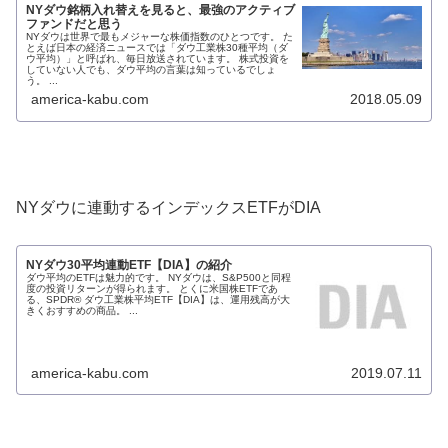
NYダウ銘柄入れ替えを見ると、最強のアクティブ
ファンドだと思う
NYダウは世界で最もメジャーな株価指数のひとつです。 た
とえば日本の経済ニュースでは「ダウ工業株30種平均（ダ
ウ平均）」と呼ばれ、毎日放送されています。 株式投資を
していない人でも、ダウ平均の言葉は知っているでしょ
う。 ...
america-kabu.com
2018.05.09
NYダウに連動するインデックスETFがDIA
NYダウ30平均連動ETF【DIA】の紹介
ダウ平均のETFは魅力的です。 NYダウは、S&P500と同程
度の投資リターンが得られます。 とくに米国株ETFであ
る、SPDR® ダウ工業株平均ETF【DIA】は、運用残高が大
きくおすすめの商品。 ...
america-kabu.com
2019.07.11