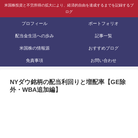
米国株投資と不労所得の拡大により、経済的自由を達成するまでを記録するブ
ログ
プロフィール
ポートフォリオ
配当金生活への歩み
記事一覧
米国株の情報源
おすすめブログ
免責事項
お問い合わせ
NYダウ銘柄の配当利回りと増配率【GE除
外・WBA追加編】