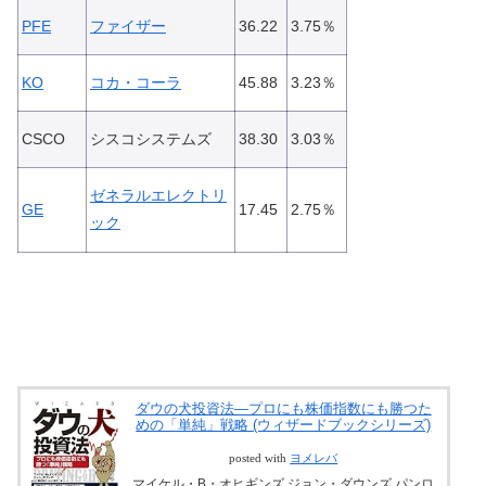
PFE
ファイザー
36.22
3.75％
KO
コカ・コーラ
45.88
3.23％
CSCO
シスコシステムズ
38.30
3.03％
ゼネラルエレクトリ
GE
17.45
2.75％
ック
ダウの犬投資法―プロにも株価指数にも勝つた
めの「単純」戦略 (ウィザードブックシリーズ)
posted with
ヨメレバ
マイケル・B・オヒギンズ,ジョン・ダウンズ パンロ