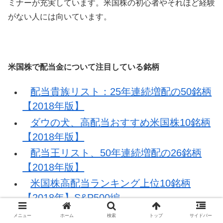
ミナーが充実しています。米国株の初心者やそれほど経験
がない人には向いています。
米国株で配当金について注目している銘柄
配当貴族リスト：25年連続増配の50銘柄
【2018年版】
ダウの犬、高配当おすすめ米国株10銘柄
【2018年版】
配当王リスト、50年連続増配の26銘柄
【2018年版】
米国株高配当ランキング上位10銘柄
【2018年】S&P500編
おすすめ米国株：配当金を100年以上支
メニュー
ホーム
検索
トップ
サイドバー