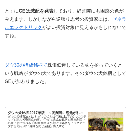
とくに
GEは減配を発表
しており、経営陣にも困惑の色が
みえます。しかしながら逆張り思考の投資家には、
ゼネラ
ルエレクトリック
がよい投資対象に見えるかもしれないで
すね。
ダウ30の構成銘柄で
株価低迷している株を拾っていくと
いう戦略がダウの犬であります。そのダウの犬銘柄として
GEが加わりました。
ダウの犬銘柄 2017年版 ～高配当に恋焦がれ～
ダウの犬投資法とは？ ダウの犬とは年末に以下の5つのステ
ップを踏む投資戦略の事。 ①ダウ構成30銘柄を配当利回り
の高い順に並べる ②配当利回りが高い10銘柄をピックアッ
プする ③その10銘柄を同じ金額分購入する ...