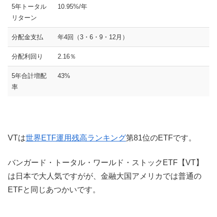
5年トータル
10.95%/年
リターン
分配金支払
年4回（3・6・9・12月）
分配利回り
2.16％
5年合計増配
43%
率
VTは
世界ETF運用残高ランキング
第81位のETFです。
バンガード・トータル・ワールド・ストックETF【VT】
は日本で大人気ですがが、金融大国アメリカでは普通の
ETFと同じあつかいです。