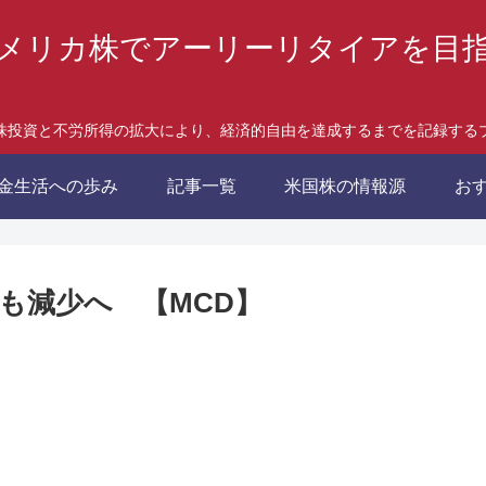
メリカ株でアーリーリタイアを目
株投資と不労所得の拡大により、経済的自由を達成するまでを記録する
金生活への歩み
記事一覧
米国株の情報源
お
も減少へ 【MCD】