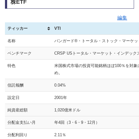
株ETF
編集
ティッカー
VTI
名称
バンガード®・トータル・ストック・マーケット
ベンチマーク
CRSP USトータル・マーケット・インデック
特色
米国株式市場の投資可能銘柄ほぼ100％を対象
め。
信託報酬
0.04%
設定日
2001年
純資産総額
1,020億米ドル
分配金支払い月
年4回（3・6・9・12月）
分配利回り
2.11％