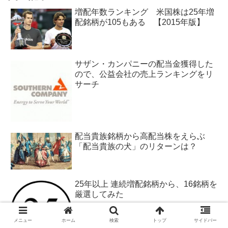
増配年数ランキング 米国株は25年増
配銘柄が105もある 【2015年版】
サザン・カンパニーの配当金獲得した
ので、公益会社の売上ランキングをリ
サーチ
配当貴族銘柄から高配当株をえらぶ
「配当貴族の犬」のリターンは？
25年以上 連続増配銘柄から、16銘柄を
厳選してみた
メニュー
ホーム
検索
トップ
サイドバー