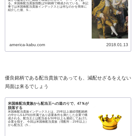
る。米国株配当貴族指数は50銘柄で構成されている。 本記
事では米国株配当貴族インデックスとは何なのかを簡単に
紹介した後、S...
america-kabu.com
2018.01.13
優良銘柄である配当貴族であっても、減配せざるをえない
局面は来るでしょう
米国株配当貴族から配当王への道のりで、47％が
脱落する
米国株配当貴族インデックスとは、25年以上連続増配銘柄
の中からS＆P500所属であり必要条件を満たした企業で構
成される。配当王とは配当金を50年以上も連続してあげた
企業を指す。 今回は米国株配当貴族（増配年：25年以上）
から配当王（5...