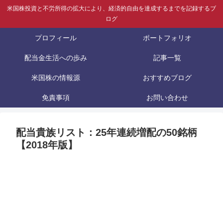
米国株投資と不労所得の拡大により、経済的自由を達成するまでを記録するブ
ログ
プロフィール
ポートフォリオ
配当金生活への歩み
記事一覧
米国株の情報源
おすすめブログ
免責事項
お問い合わせ
配当貴族リスト：25年連続増配の50銘柄
【2018年版】