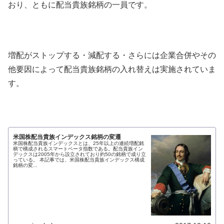
おり、ともに配当貴族銘柄の一員です。
増配がストップする・減配する・さらには企業合併やその
他要因によって配当貴族銘柄の入れ替えは実施されていま
す。
米国株配当貴族インデックス銘柄の変遷
米国株配当貴族インデックスとは、25年以上の連続増配銘
柄で構成されるスマートベータ指数である。配当貴族イン
デックスは2005年から設立されており約50の銘柄で成り立
っている。 本記事では、米国株配当貴族インデックス構成
銘柄の変...