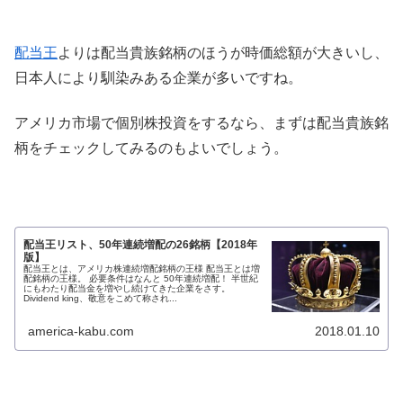
配当王
よりは配当貴族銘柄のほうが時価総額が大きいし、
日本人により馴染みある企業が多いですね。
アメリカ市場で個別株投資をするなら、まずは配当貴族銘
柄をチェックしてみるのもよいでしょう。
配当王リスト、50年連続増配の26銘柄【2018年
版】
配当王とは、アメリカ株連続増配銘柄の王様 配当王とは増
配銘柄の王様。 必要条件はなんと 50年連続増配！ 半世紀
にもわたり配当金を増やし続けてきた企業をさす。
Dividend king、敬意をこめて称され...
america-kabu.com
2018.01.10