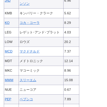
JNJ
6.96
ンソン
KMB
キンバリー・クラーク
5.62
KO
コカ・コーラ
8.29
LEG
レゲット･アンド･プラット
4.03
LOW
ロウズ
20.2
MCD
マクドナルド
7.37
MDT
メドトロニック
12.14
MKC
マコーミック
8.96
MMM
スリーエム
15.08
NUE
ニューコア
0.67
PEP
ペプシコ
7.89