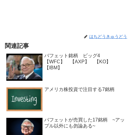
はちどうきゅうどう
関連記事
バフェット銘柄 ビッグ4
【WFC】 【AXP】 【KO】
【IBM】
アメリカ株投資で注目する7銘柄
バフェットが売買した17銘柄 ~アッ
プル以外にも勿論ある~