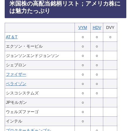
米国株の高配当銘柄リスト；アメリカ株に
は魅力たっぷり
VYM
HDV
DVY
AT＆T
○
○
○
エクソン・モービル
○
○
ジョンソンエンドジョンソン
○
○
シェブロン
○
○
ファイザー
○
○
ベライゾン
○
○
シスコシステムズ
○
○
JPモルガン
○
ウェルズファーゴ
○
インテル
○
プロクター＆ギャンブル
○