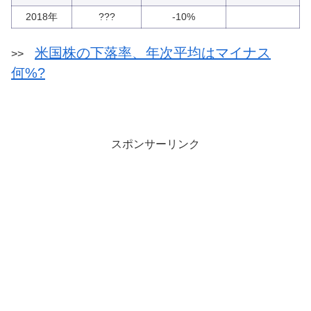
2018年
???
-10%
米国株の下落率、年次平均はマイナス
>>
何%?
スポンサーリンク