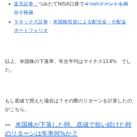
楽天証券：
つみたてNISA口座で
４つのファンドを積
立て投資
マネックス証券
：
米国株投資による配当金・分配金
ポートフォリオ
以上、米国株の下落率、年次平均はマイナス13.8% でし
た。
もし底値で買えた場合は？その際のリターンを計算したの
がこちら。
米国株が下落した時、底値で拾い続けた時
>>
のリターンは年率何%か？