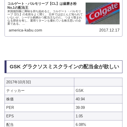
コルゲート・パルモリーブ【CL】は歯磨き粉
No.1の配当王
米国個別株に興味を持ち始めると、コルゲート・パルモリ
ーブ【CL】の名前をよく聞く。 日本ではほとんど知られて
いないが、シーゲル銘柄かつ配当王なのだ。 つまり類まれ
なる歴史を有し、運用リターンも優れている株主思いの企
業である。 ...
america-kabu.com
2017.12.17
GSK グラクソスミスクラインの配当金が欲しい
2017年10月3日
ティッカー
GSK
株価
40.94
PER
39.09
EPS
1.05
配当
6.08%