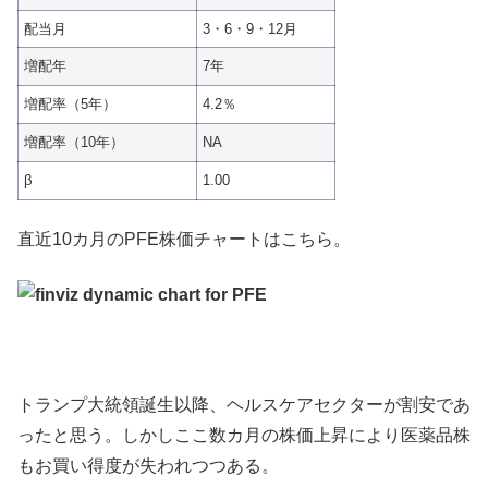
配当月
3・6・9・12月
増配年
7年
増配率（5年）
4.2％
増配率（10年）
NA
β
1.00
直近10カ月のPFE株価チャートはこちら。
トランプ大統領誕生以降、ヘルスケアセクターが割安であ
ったと思う。しかしここ数カ月の株価上昇により医薬品株
もお買い得度が失われつつある。