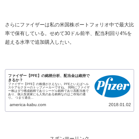
さらにファイザーは私の米国株ポートフォリオ中で最大比
率で保有している。せめて30ドル前半、配当利回り4%を
超える水準で追加購入したい。
ファイザー【PFE】の銘柄分析、配当金は維持で
きるか？
ファイザー【PFE】の株価がさえない。PFEといえばヘル
スケアセクターのトップメーカーですね。 同時にファイザ
ー株はダウ構成銘柄でありシーゲル銘柄であり高配当株で
あり、個人投資家にも人気のある銘柄なのはご存知の通
り。 つまり過去...
america-kabu.com
2018.01.02
スポンサーリンク