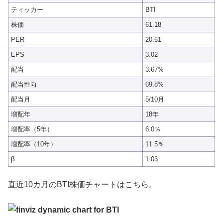
ティッカー
BTI
株価
61.18
PER
20.61
EPS
3.02
配当
3.67%
配当性向
69.8%
配当月
5/10月
増配年
18年
増配率（5年）
6.0％
増配率（10年）
11.5％
β
1.03
直近10カ月のBTI株価チャートはこちら。