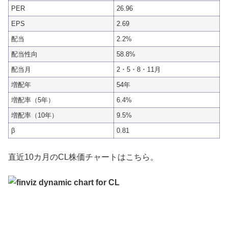
PER
26.96
EPS
2.69
配当
2.2%
配当性向
58.8%
配当月
2・5・8・11月
増配年
54年
増配率（5年）
6.4%
増配率（10年）
9.5%
β
0.81
直近10カ月のCL株価チャートはこちら。