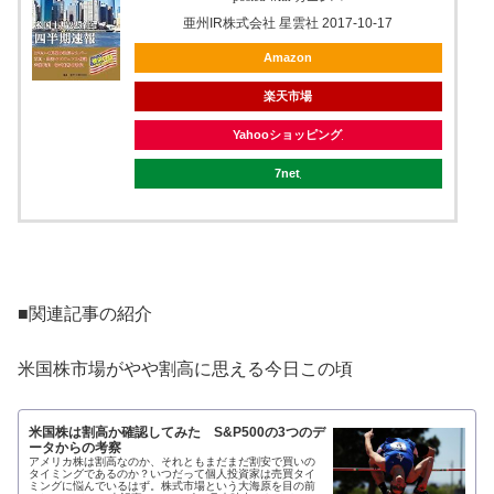
亜州IR株式会社 星雲社 2017-10-17
Amazon
楽天市場
Yahooショッピング
7net
■関連記事の紹介
米国株市場がやや割高に思える今日この頃
米国株は割高か確認してみた S&P500の3つのデ
ータからの考察
アメリカ株は割高なのか、それともまだまだ割安で買いの
タイミングであるのか？いつだって個人投資家は売買タイ
ミングに悩んでいるはず。株式市場という大海原を目の前