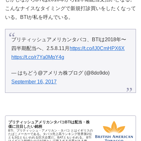
こんなナイスなタイミングで新規打診買いをしたくなって
いる。BTIが私を呼んでいる。
ブリティッシュアメリカンタバコ、BTIは2018年〜
四半期配当へ、2.5.8.11月
https://t.co/lJ0CmHPX6X
https://t.co/r7Ya0MpY4g
— はちどう@アメリカ株ブログ (@8do9do)
September 16, 2017
ブリティッシュアメリカンタバコBTIは配当・株
価に注目したい銘柄
BTI、ブリティッシュ・アメリカン・タバコ とはイギリスの
たばこメーカーである。タバコ売上高ランキング世界第2位
とも3位ともいわれる巨大企業だ。BATともいわれる。 BTI
はイギリス銘柄なのでADRとして購入する必要がある株