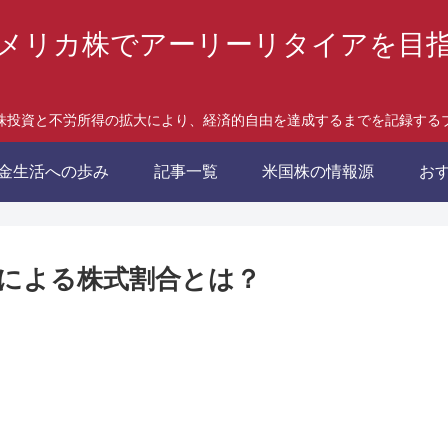
メリカ株でアーリーリタイアを目
株投資と不労所得の拡大により、経済的自由を達成するまでを記録する
金生活への歩み
記事一覧
米国株の情報源
お
による株式割合とは？