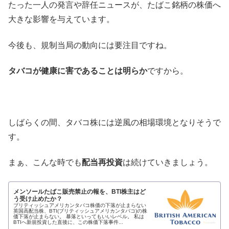
たった一人の発言や辞任ニュースが、たばこ銘柄の株価へ
大きな影響を与えています。
今後も、規制当局の動向には要注目ですね。
タバコが健康に害であることは明らか
ですから。
しばらくの間、タバコ株には逆風の相場環境となりそうで
す。
まぁ、こんな時でも
配当再投資
は続けていきましょう。
メンソールたばこ販売禁止の報を、BTI株主はど
う受け止めたか？
ブリティッシュアメリカンタバコ株価の下落が止まらない
英国高配当株、BTI(ブリティッシュアメリカンタバコ)の株
価下落が止まらない。 暴落といってもいいレベル。 私は
BTIへ新規投資した直後に、この株価下落事件...