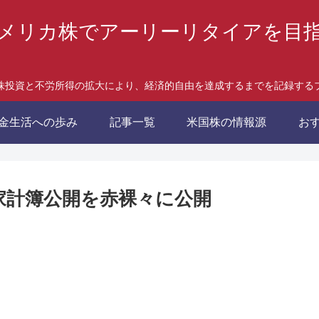
メリカ株でアーリーリタイアを目
株投資と不労所得の拡大により、経済的自由を達成するまでを記録する
金生活への歩み
記事一覧
米国株の情報源
お
家計簿公開を赤裸々に公開