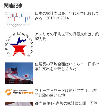
関連記事
日本の家計支出を、年代別で比較して
みる 2010 vs 2014
アメリカの平均世帯の月額支出は、約
52万円
住居費の平均金額はいくら？ 日米の
家計支出を比較してみた
マネーフォワードは便利アプリ、3年
間経験の使い心地
都内在住4人家族の家計簿公開 予算