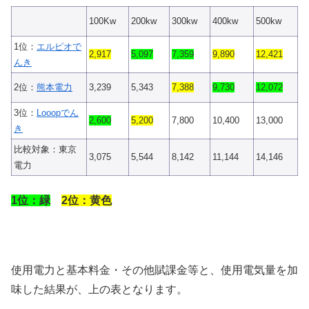
100Kw
200kw
300kw
400kw
500kw
1位：
エルピオで
2,917
5,097
7,359
9,890
12,421
んき
2位：
熊本電力
3,239
5,343
7,388
9,730
12,072
3位：
Looopでん
2,600
5,200
7,800
10,400
13,000
き
比較対象：東京
3,075
5,544
8,142
11,144
14,146
電力
1位：緑
2位：黄色
使用電力と基本料金・その他賦課金等と、使用電気量を加
味した結果が、上の表となります。