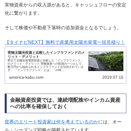
実物資産からの収入源があると、キャッシュフローの安定
化に繋がります。
そして株価や不動産下落時の追加資金となるでしょう。
【タイナビNEXT】無料で産業用太陽光発電一括見積り！
実物太陽光投資と比較したインフラファンドのメ
リット・デメリット
野立て太陽光発電所投資と比較した「インフラファンド」
のメリット・デメリット 実物資産への投資の一つとして、
数万円から始められるインフラファンドが注目されていま
す。 「インフラファンド」とは、「J-RE...
america-kabu.com
2019.07.15
金融資産投資では、連続増配株やインカム資産
への比率を確保しておく
世界のエリート投資家は何を考えているのか
には、オー
ル・シーズンズ戦略が掲載されています。