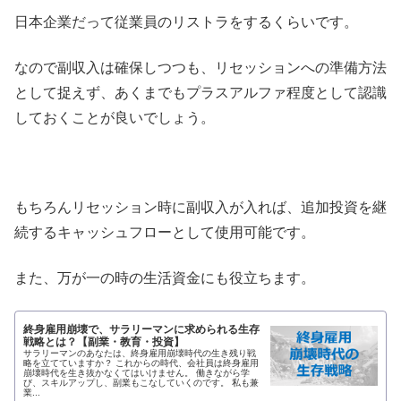
日本企業だって従業員のリストラをするくらいです。
なので副収入は確保しつつも、リセッションへの準備方法
として捉えず、あくまでもプラスアルファ程度として認識
しておくことが良いでしょう。
もちろんリセッション時に副収入が入れば、追加投資を継
続するキャッシュフローとして使用可能です。
また、万が一の時の生活資金にも役立ちます。
終身雇用崩壊で、サラリーマンに求められる生存
戦略とは？【副業・教育・投資】
サラリーマンのあなたは、終身雇用崩壊時代の生き残り戦
略を立てていますか？ これからの時代、会社員は終身雇用
崩壊時代を生き抜かなくてはいけません。 働きながら学
び、スキルアップし、副業もこなしていくのです。 私も兼
業...