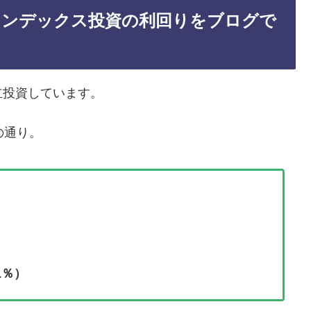
】インデックス投資の利回りをブログで
立投資しています。
の通り。
1％）