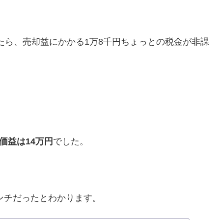
したら、売却益にかかる1万8千円ちょっとの税金が非課
価益は14万円
でした。
パンチだったとわかります。