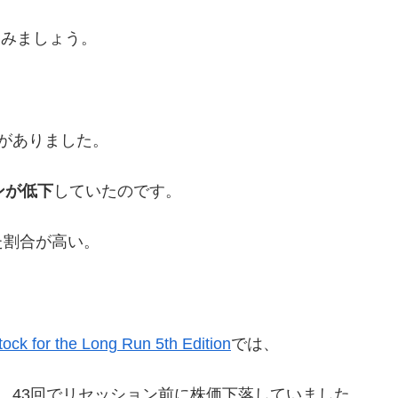
てみましょう。
がありました。
ンが低下
していたのです。
た割合が高い。
tock for the Long Run 5th Edition
では、
うち、43回でリセッション前に株価下落していました。