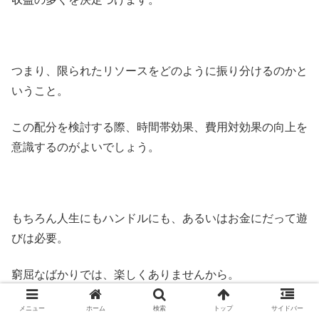
つまり、限られたリソースをどのように振り分けるのかと
いうこと。
この配分を検討する際、時間帯効果、費用対効果の向上を
意識するのがよいでしょう。
もちろん人生にもハンドルにも、あるいはお金にだって遊
びは必要。
窮屈なばかりでは、楽しくありませんから。
何のために生きているのか分からなくなってきては元も子
メニュー
ホーム
検索
トップ
サイドバー