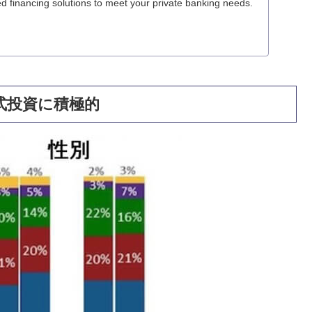
d financing solutions to meet your private banking needs.
式投資に積極的