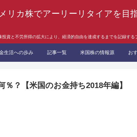
メリカ株でアーリーリタイアを目
株投資と不労所得の拡大により、経済的自由を達成するまでを記録する
金生活への歩み
記事一覧
米国株の情報源
お
％？【米国のお金持ち2018年編】