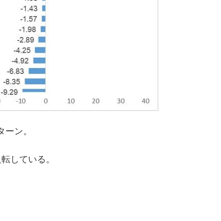
ターン。
反転している。