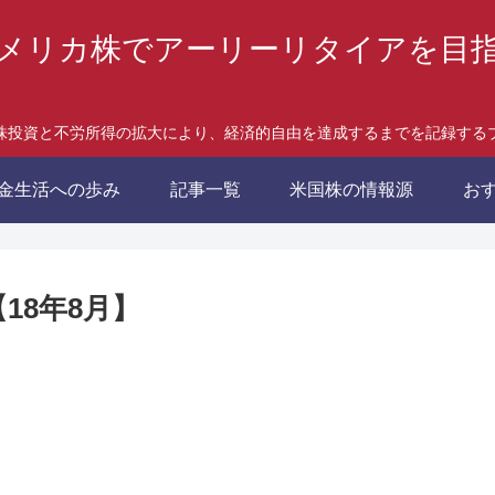
メリカ株でアーリーリタイアを目
株投資と不労所得の拡大により、経済的自由を達成するまでを記録する
金生活への歩み
記事一覧
米国株の情報源
お
18年8月】