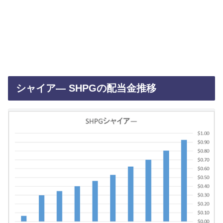
シャイア― SHPGの配当金推移