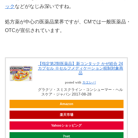
ック
などがなじみ深いですね。
処方薬が中心の医薬品業界ですが、CMでは一般医薬品・
OTCが宣伝されています。
【指定第2類医薬品】新コンタック かぜ総合 24
カプセル ※セルフメディケーション税制対象商
品
posted with
カエレバ
グラクソ・スミスクライン・コンシューマー・ヘル
スケア・ジャパン 2017-08-28
Amazon
楽天市場
Yahooショッピング
7net