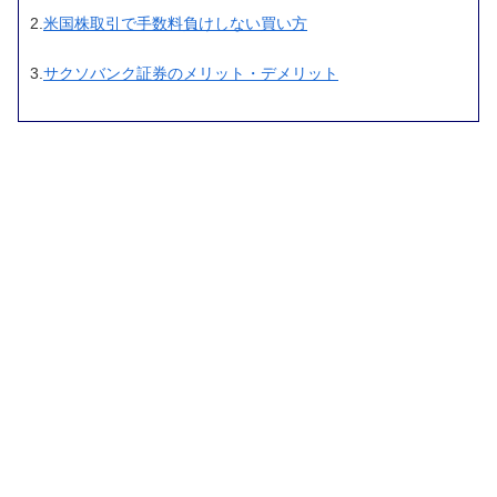
2.
米国株取引で手数料負けしない買い方
3.
サクソバンク証券のメリット・デメリット