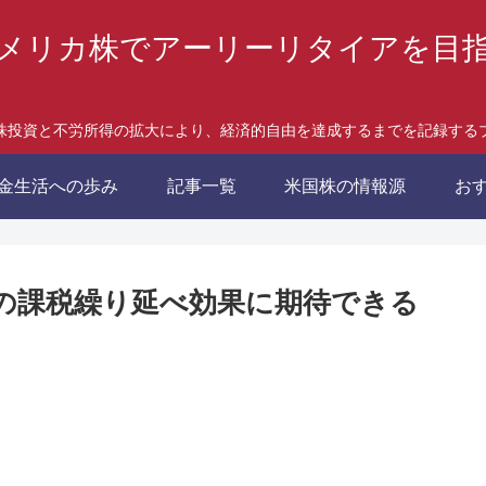
メリカ株でアーリーリタイアを目
株投資と不労所得の拡大により、経済的自由を達成するまでを記録する
金生活への歩み
記事一覧
米国株の情報源
お
金の課税繰り延べ効果に期待できる