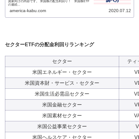
資家向けの内容です。 米国株の配当利回り！ 米国株ETF
の連続...
america-kabu.com
2020.07.12
セクターETFの分配金利回りランキング
セクター
ティ
米国エネルギー・セクター
V
米国資本財・サービス・セクター
V
米国生活必需品セクター
V
米国金融セクター
V
米国素材セクター
V
米国公益事業セクター
V
米国ヘルスケア・セクター
V