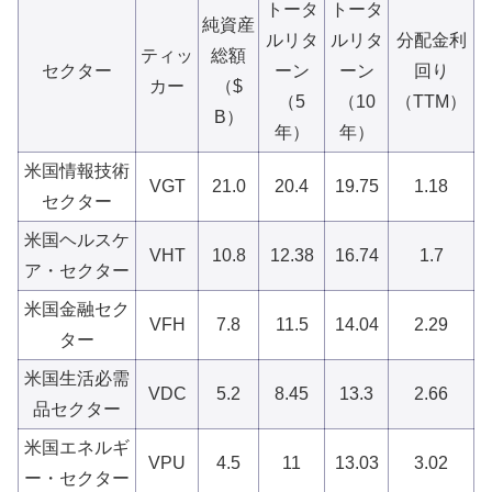
トータ
トータ
純資産
ルリタ
ルリタ
分配金利
ティッ
総額
セクター
ーン
ーン
回り
カー
（$
（5
（10
（TTM）
B）
年）
年）
米国情報技術
VGT
21.0
20.4
19.75
1.18
セクター
米国ヘルスケ
VHT
10.8
12.38
16.74
1.7
ア・セクター
米国金融セク
VFH
7.8
11.5
14.04
2.29
ター
米国生活必需
VDC
5.2
8.45
13.3
2.66
品セクター
米国エネルギ
VPU
4.5
11
13.03
3.02
ー・セクター