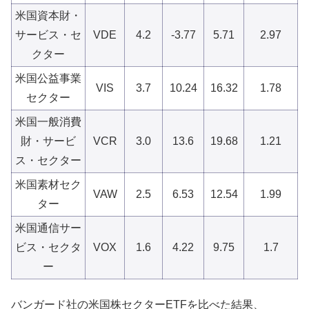
米国資本財・
サービス・セ
VDE
4.2
-3.77
5.71
2.97
クター
米国公益事業
VIS
3.7
10.24
16.32
1.78
セクター
米国一般消費
財・サービ
VCR
3.0
13.6
19.68
1.21
ス・セクター
米国素材セク
VAW
2.5
6.53
12.54
1.99
ター
米国通信サー
ビス・セクタ
VOX
1.6
4.22
9.75
1.7
ー
バンガード社の米国株セクターETFを比べた結果、