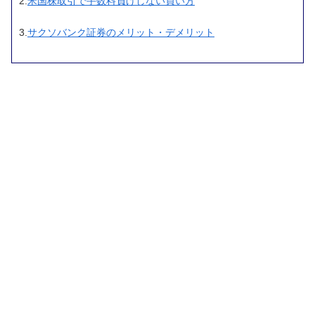
2.
米国株取引で手数料負けしない買い方
3.
サクソバンク証券のメリット・デメリット