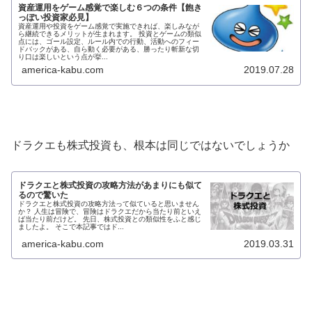
資産運用をゲーム感覚で楽しむ６つの条件【飽き
っぽい投資家必見】
資産運用や投資をゲーム感覚で実施できれば、楽しみなが
ら継続できるメリットが生まれます。 投資とゲームの類似
点には、ゴール設定、ルール内での行動、活動へのフィー
ドバックがある、自ら動く必要がある、勝ったり斬新な切
り口は楽しいという点が挙...
america-kabu.com
2019.07.28
ドラクエも株式投資も、根本は同じではないでしょうか
ドラクエと株式投資の攻略方法があまりにも似て
るので驚いた
ドラクエと株式投資の攻略方法って似ていると思いません
か？ 人生は冒険で、冒険はドラクエだから当たり前といえ
ば当たり前だけど。 先日、株式投資との類似性をふと感じ
ましたよ。 そこで本記事ではド...
america-kabu.com
2019.03.31