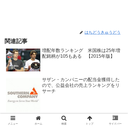
はちどうきゅうどう
関連記事
増配年数ランキング 米国株は25年増
配銘柄が105もある 【2015年版】
サザン・カンパニーの配当金獲得した
ので、公益会社の売上ランキングをリ
サーチ
配当貴族銘柄から高配当株をえらぶ
メニュー
ホーム
検索
トップ
サイドバー
「配当貴族の犬」のリターンは？