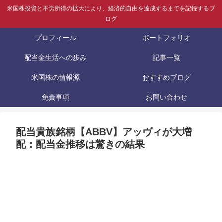
米国株投資と不労所得の拡大により、経済的自由を達成するまでを記録するブ
ログ
プロフィール
ポートフォリオ
配当金生活への歩み
記事一覧
米国株の情報源
おすすめブログ
免責事項
お問い合わせ
配当貴族銘柄【ABBV】アッヴィが大増
配：配当金推移は驚きの結果