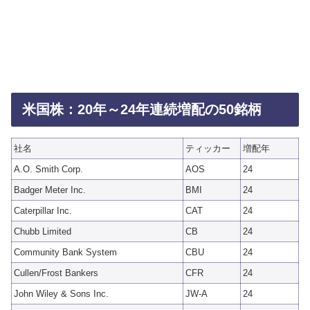
米国株：20年～24年連続増配の50銘柄
社名
ティッカー
増配年
A.O. Smith Corp.
AOS
24
Badger Meter Inc.
BMI
24
Caterpillar Inc.
CAT
24
Chubb Limited
CB
24
Community Bank System
CBU
24
Cullen/Frost Bankers
CFR
24
John Wiley & Sons Inc.
JW-A
24