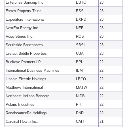
Enterprise Bancorp Inc.
EBTC
23
Essex Property Trust
ESS
23
Expeditors International
EXPD
23
NextEra Energy Inc.
NEE
23
Ross Stores Inc.
ROST
23
Southside Bancshares
SBSI
23
Urstadt Biddle Properties
UBA
23
Buckeye Partners LP
BPL
22
International Business Machines
IBM
22
Lincoln Electric Holdings
LECO
22
Matthews International
MATW
22
Northeast Indiana Bancorp
NIDB
22
Polaris Industries
PII
22
RenaissanceRe Holdings
RNR
22
Cardinal Health Inc.
CAH
21