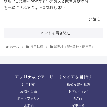
勘違いした痛いBBAが多い美魔女と配当貴族候補
を一緒にされるのは正直気持ち悪い
返信
コメントを書き込む
ホーム
注目銘柄
増配株（配当貴族・配当王）
アメリカ株でアーリーリタイアを目指す
注目銘柄
株式投資の勉強
経済的自由
お問い合わせ
ポートフォリオ
配当金
太陽光
記事一覧