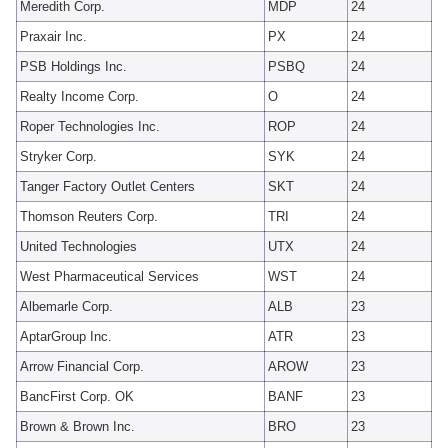
Meredith Corp.
MDP
24
Praxair Inc.
PX
24
PSB Holdings Inc.
PSBQ
24
Realty Income Corp.
O
24
Roper Technologies Inc.
ROP
24
Stryker Corp.
SYK
24
Tanger Factory Outlet Centers
SKT
24
Thomson Reuters Corp.
TRI
24
United Technologies
UTX
24
West Pharmaceutical Services
WST
24
Albemarle Corp.
ALB
23
AptarGroup Inc.
ATR
23
Arrow Financial Corp.
AROW
23
BancFirst Corp. OK
BANF
23
Brown & Brown Inc.
BRO
23