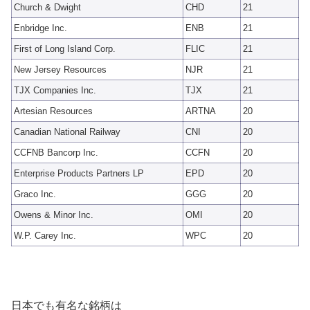
Church & Dwight
CHD
21
Enbridge Inc.
ENB
21
First of Long Island Corp.
FLIC
21
New Jersey Resources
NJR
21
TJX Companies Inc.
TJX
21
Artesian Resources
ARTNA
20
Canadian National Railway
CNI
20
CCFNB Bancorp Inc.
CCFN
20
Enterprise Products Partners LP
EPD
20
Graco Inc.
GGG
20
Owens & Minor Inc.
OMI
20
W.P. Carey Inc.
WPC
20
日本でも有名な銘柄は