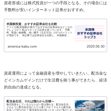
資産形成には株式投資が一つの手段となる。その場合には
手数料が安いインターネット証券がおすすめ。
米国株投資、おすすめ証券会社を比較
アメリカ株(米国株)の取引でおすすめの証券会社はどこなの
でしょうか？ 私はマネックス証券を使っています。 手数
料、取扱い銘柄数、使い勝手（注文方法）の3つのメリット
が理由です。 本記事では証券会社を比較し、米国株投...
america-kabu.com
2020.06.30
資産運用によって金融資産を増やしていきたい。配当金な
どインカムゲインだけで生活費を賄う事ができたら、経済
的自由の達成となる。
配当金生活、それは憧れから目標へ
株式投資をしている人ならば一度は憧れる、配当金生活。
どのように配当金生活にたどり着くのか？そもそも配当金
生活って何なのか？ 配当金生活を知ったきっかけ 私がこの