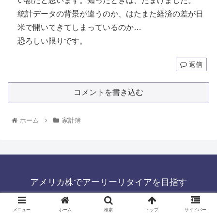
い額だと思います。知ったときは、たまげました。
統計データの背景が違うのか、はたまた経済の差が日
米で開いてきてしまっているのか…
恐ろしい限りです。
返信
コメントを書き込む
ホーム
家計簿
アメリカ株でアーリーリタイアを目指す
注目銘柄
株式投資の勉強
メニュー
ホーム
検索
トップ
サイドバー
経済的自由
お問い合わせ