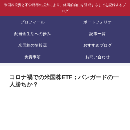
米国株投資と不労所得の拡大により、経済的自由を達成するまでを記録するブ
ログ
プロフィール
ポートフォリオ
配当金生活への歩み
記事一覧
米国株の情報源
おすすめブログ
免責事項
お問い合わせ
コロナ禍での米国株ETF；バンガードの一
人勝ちか？