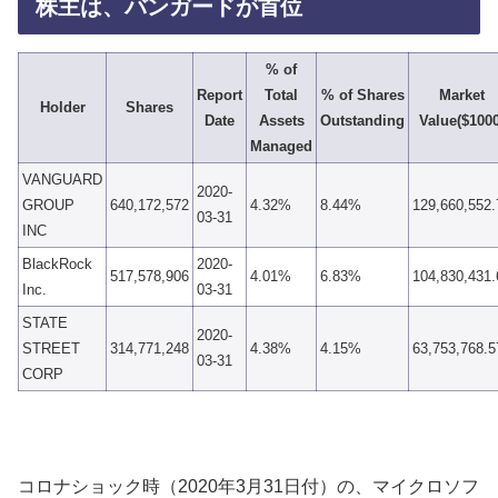
株主は、バンガードが首位
% of
Report
Total
% of Shares
Market
Holder
Shares
Date
Assets
Outstanding
Value($1000
Managed
VANGUARD
2020-
GROUP
640,172,572
4.32%
8.44%
129,660,552.
03-31
INC
BlackRock
2020-
517,578,906
4.01%
6.83%
104,830,431.
Inc.
03-31
STATE
2020-
STREET
314,771,248
4.38%
4.15%
63,753,768.5
03-31
CORP
コロナショック時（2020年3月31日付）の、マイクロソフ