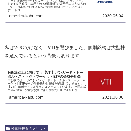
コード 米国株のティッカー・シンボルとは、アルファベッ
ト1~5文字程度で表示される個別銘柄の背番号のようなもの
です。 日本株でいえば4桁の数値の銘柄コードにあたりま
す。 トヨ...
america-kabu.com
2020.06.04
私はVOOではなく、VTIを選びました。個別銘柄は大型株
を選んでいるという背景もあります。
分配金生活に向けて：【VTI】バンガード・トー
タル・ストック・マーケットETFの受取分配金
本記事では、【VTI】バンガード・トータル・ストック・マ
ーケットETFからの受取分配金推移を記録していきます。
【VTI】はポートフォリオのコアとなっています。 米国株式
市場の全体に分散投資ができる優れたETFですからね。 ...
america-kabu.com
2021.06.06
米国株投資のメリット