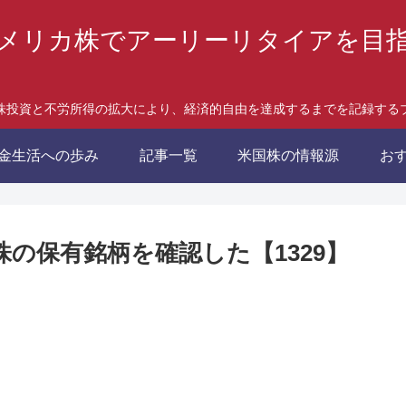
メリカ株でアーリーリタイアを目
株投資と不労所得の拡大により、経済的自由を達成するまでを記録する
金生活への歩み
記事一覧
米国株の情報源
お
本株の保有銘柄を確認した【1329】