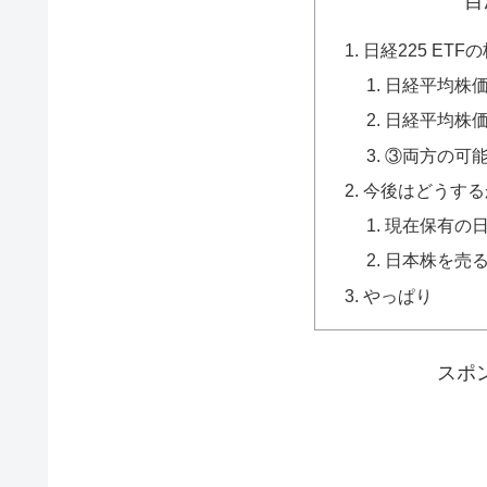
目
日経225 ETF
日経平均株
日経平均株
③両方の可
今後はどうする
現在保有の
日本株を売
やっぱり
スポ