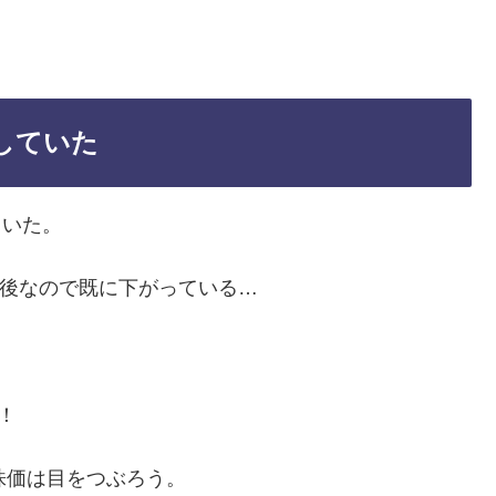
入していた
ていた。
ル前後なので既に下がっている…
！
株価は目をつぶろう。