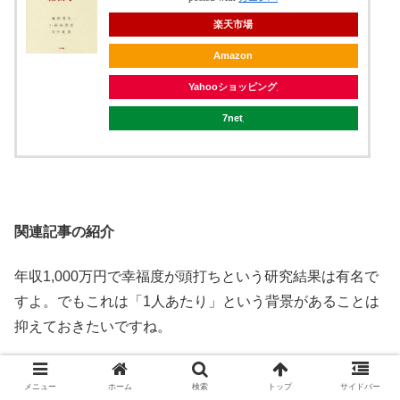
楽天市場
Amazon
Yahooショッピング
7net
関連記事の紹介
年収1,000万円で幸福度が頭打ちという研究結果は有名で
すよ。でもこれは「1人あたり」という背景があることは
抑えておきたいですね。
年収いくらが幸せか？ 収入と幸福度の相関
メニュー
ホーム
検索
トップ
サイドバー
幸せになるには、収入は高ければ高いほどよいのか？ 相
関はあるが、、、 収入と幸福感には相関性があります。 し