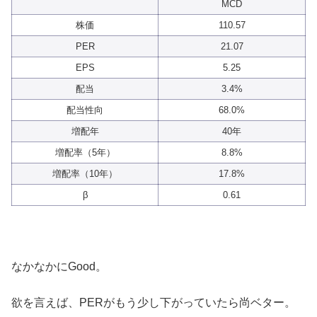
MCD
株価
110.57
PER
21.07
EPS
5.25
配当
3.4%
配当性向
68.0%
増配年
40年
増配率（5年）
8.8%
増配率（10年）
17.8%
β
0.61
なかなかにGood。
欲を言えば、PERがもう少し下がっていたら尚ベター。