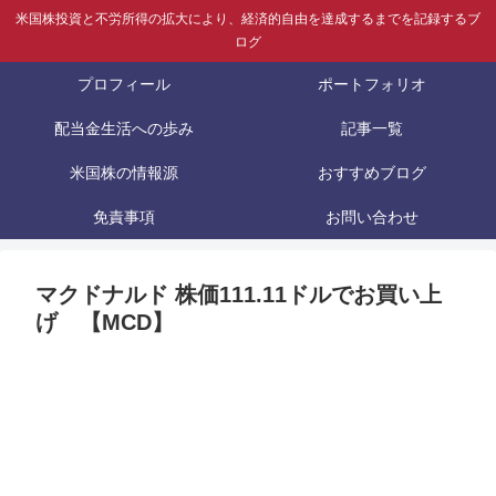
米国株投資と不労所得の拡大により、経済的自由を達成するまでを記録するブ
ログ
プロフィール
ポートフォリオ
配当金生活への歩み
記事一覧
米国株の情報源
おすすめブログ
免責事項
お問い合わせ
マクドナルド 株価111.11ドルでお買い上
げ 【MCD】