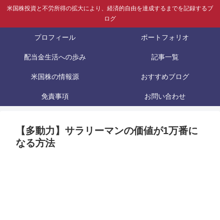
米国株投資と不労所得の拡大により、経済的自由を達成するまでを記録するブ
ログ
プロフィール
ポートフォリオ
配当金生活への歩み
記事一覧
米国株の情報源
おすすめブログ
免責事項
お問い合わせ
【多動力】サラリーマンの価値が1万番に
なる方法