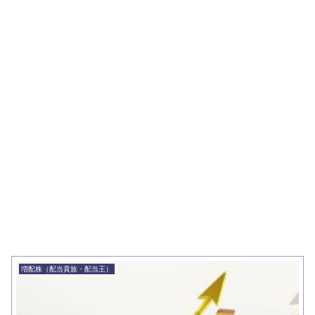
増配株（配当貴族・配当王）